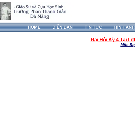
HOME
DIỄN ĐÀN
TIN TỨC
HÌNH ẢNH
Đại Hội Kỳ 4 Tại Lit
Mile Sq