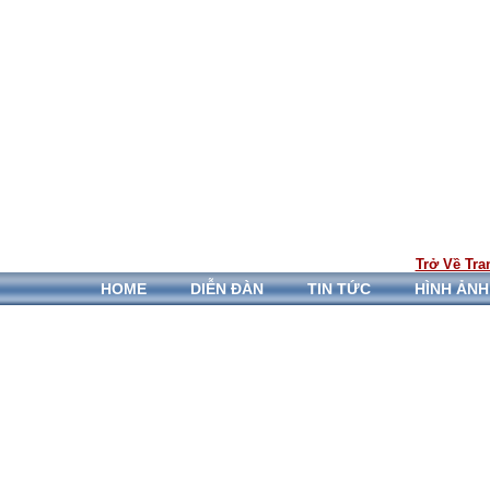
Trở Về Tra
HOME
DIỄN ĐÀN
TIN TỨC
HÌNH ẢNH