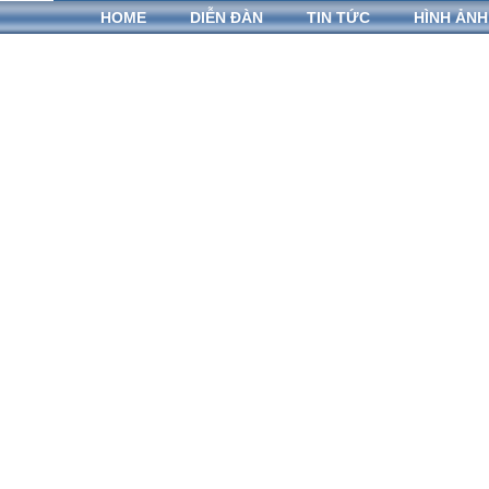
HOME
DIỄN ĐÀN
TIN TỨC
HÌNH ẢNH