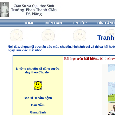
HOME
DIỄN ĐÀN
TIN TỨC
HÌNH ẢNH
Tranh
Nơi đây, chúng tôi sưu tập các mẫu chuyện, hình ảnh vui và thi ca hài h
ngày làm việc mệt nhọc.
Bài học trên bãi biễn..
(slidesho
Những chuyện đã đăng trước
đây theo Chủ đề
:
Bác sĩ / Khám bệnh
Đầu Năm
Giáng Sinh