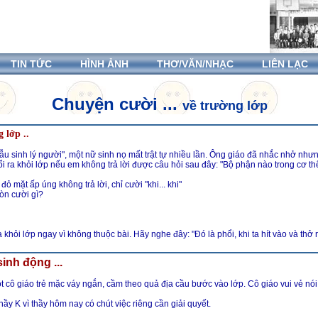
TIN TỨC
HÌNH ẢNH
THƠ/VĂN/NHẠC
LIÊN LẠC
Chuyện cười ...
về trường lớp
 lớp ..
ẫu sinh lý người", một nữ sinh nọ mất trật tự nhiều lần. Ông giáo đã nhắc nhở nh
ổi ra khỏi lớp nếu em không trả lời được câu hỏi sau đây: "Bộ phận nào trong cơ thể
đỏ mặt ấp úng không trả lời, chỉ cười "khi... khi"
còn cười gì?
a khỏi lớp ngay vì không thuộc bài. Hãy nghe đây: "Đó là phổi, khi ta hít vào và thở 
inh động ...
t cô giáo trẻ mặc váy ngắn, cầm theo quả địa cầu bước vào lớp. Cô giáo vui vẻ nói
hầy K vì thầy hôm nay có chút việc riêng cần giải quyết.