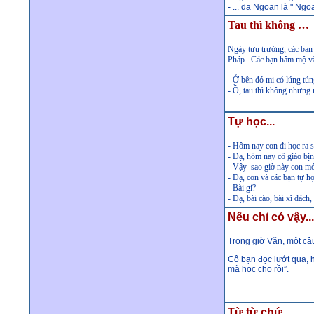
- ... dạ Ngoan là " Ngo
Tau thì không …
Ngày tựu trường, các bạn 
Pháp. Các bạn hâm mộ và
-
Ở bên
đó mi có lúng tú
-
Ồ, tau thì không nhưng 
Tự học...
-
Hôm nay con đi học ra 
- Dạ, hôm nay cô giáo b
- Vậy sao giờ này con mớ
- Dạ, con và các bạn tự 
-
Bài gi?
- Dạ, bài cào, bài xì dách
Nếu chỉ có vậy...
Trong giờ Văn, một cậu
Cô bạn đọc lướt qua, h
mà học cho rồi”.
Từ từ chứ...