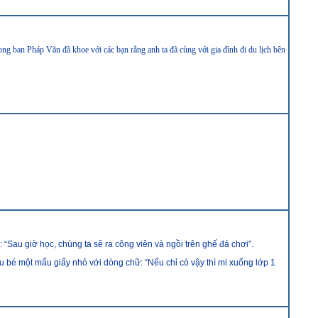
rong ban Pháp Văn
đã khoe với các bạn rằng anh ta
đã cùng với gia
đình đi du lịch bên
“Sau giờ học, chúng ta sẽ ra công viên và ngồi trên ghế đá chơi”.
u bé một mẩu giấy nhỏ với dòng chữ: “Nếu chỉ có vậy thì mi xuống lớp 1