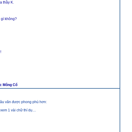
a thầy K.
i gì không?
!
c Mông Cổ
g câu văn được phong phú hơn:
em 1 vài chữ thí dụ....