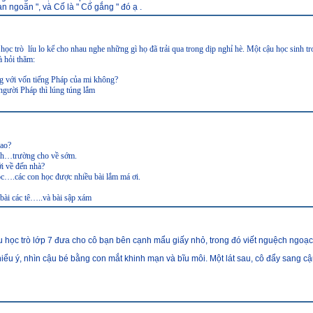
an ngoãn ", và Cố là " Cố gắng " đó ạ .
học trò líu lo kể cho nhau nghe những gì họ
đã trải qua trong dịp nghỉ hè.
Một cậu học sinh t
 hỏi thăm:
ng với vốn tiếng Pháp của mi không?
người Pháp thì lúng túng lắm
sao?
ịnh…trường cho về sớm.
i về đến nhà?
học….các con h
ọc được nhiều bài lắm má ơi.
, bài các tê…..và bài sập xám
 học trò lớp 7 đưa cho cô bạn bên cạnh mẩu giấy nhỏ, trong đó viết nguệch ngoạc: 
iểu ý, nhìn cậu bé bằng con mắt khinh mạn và bĩu môi. Một lát sau, cô đẩy sang cậ