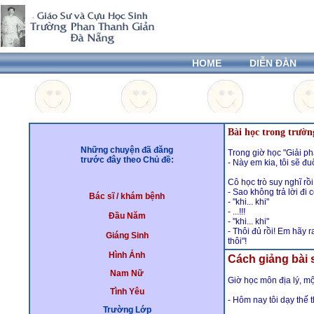
HOME
DIỄN ĐÀN
Bài học trong trường
Những chuyện đã đăng
Trong giờ học "Giải ph
trước đây theo Chủ đề:
- Này em kia, tôi sẽ đu
Cô học trò suy nghĩ rồi 
- Sao không trả lời đi 
Bác sĩ / khám bệnh
- "khi... khi"
- ...!!!
Đầu Năm
- "khi... khi"
- Thôi đủ rồi! Em hãy r
Giáng Sinh
thôi"!
Hình Ảnh
Cách giảng bài s
Nam Nữ
Giờ học môn địa lý, mộ
Tình Yêu
- Hôm nay tôi dạy thế t
Trường Lớp