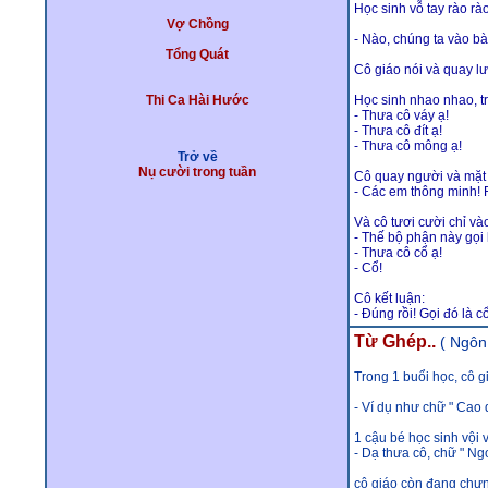
Học sinh vỗ tay rào rà
Vợ Chồng
- Nào, chúng ta vào bà
Tổng Quát
Cô giáo nói và quay lư
Thi Ca Hài Hước
Học sinh nhao nhao, tr
- Thưa cô váy ạ!
- Thưa cô đít ạ!
- Thưa cô mông ạ!
Trở về
Nụ cười trong tuần
Cô quay người và mặt 
- Các em thông minh! R
Và cô tươi cười chỉ vào
- Thế bộ phận này gọi 
- Thưa cô cổ ạ!
- Cổ!
Cô kết luận:
- Đúng rồi! Gọi đó là 
Từ Ghép..
( Ngôn
Trong 1 buổi học, cô 
- Ví dụ như chữ " Cao 
1 cậu bé học sinh vội 
- Dạ thưa cô, chữ " Ngoa
cô giáo còn đang chưng