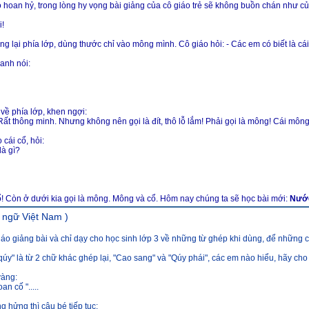
o hoan hỷ, trong lòng hy vọng bài giảng của cô giáo trẻ sẽ không buồn chán như củ
i!
ng lại phía lớp, dùng thước chỉ vào mông mình. Cô giáo hỏi: - Các em có biết là cá
anh nói:
về phía lớp, khen ngợi:
ất thông minh. Nhưng không nên gọi là đít, thô lỗ lắm! Phải gọi là mông! Cái mông
 cái cổ, hỏi:
là gì?
cổ! Còn ở dưới kia gọi là mông. Mông và cổ. Hôm nay chúng ta sẽ học bài mới:
Nướ
 ngữ Việt Nam )
giáo giảng bài và chỉ dạy cho học sinh lớp 3 về những từ ghép khi dùng, để nhữn
qúy" là từ 2 chữ khác ghép lại, "Cao sang" và "Qúy phái", các em nào hiểu, hãy cho x
vàng:
n cố ".....
 hửng thì cậu bé tiếp tục: